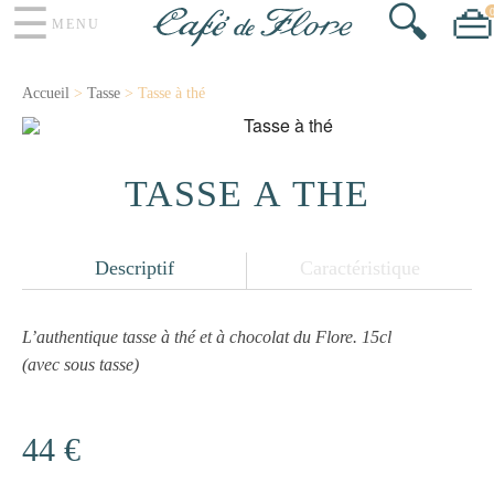
☰
🔍
👜
MENU
Accueil
>
Tasse
> Tasse à thé
TASSE À THÉ
Descriptif
Caractéristique
L’authentique tasse à thé et à chocolat du Flore. 15cl
(avec sous tasse)
44 €